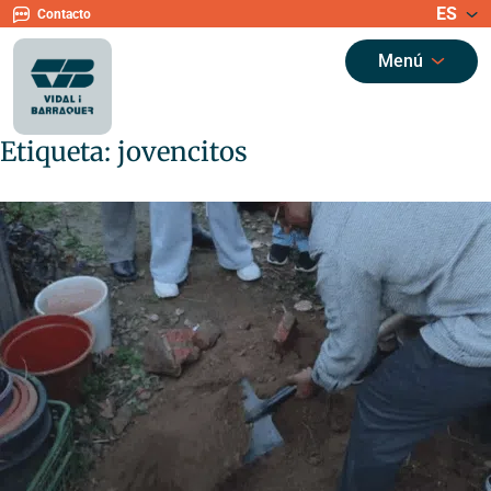
ES
Contacto
Menú
Etiqueta:
jovencitos