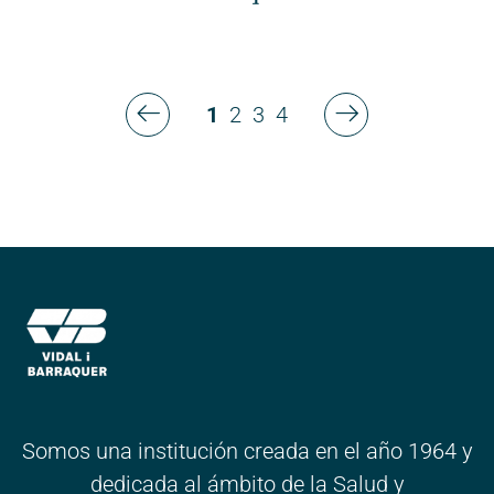
1
2
3
4
Precedente
Siguiente
Somos una institución creada en el año 1964 y
dedicada al ámbito de la Salud y