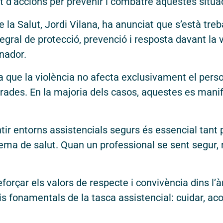
t d’accions per prevenir i combatre aquestes situac
e la Salut, Jordi Vilana, ha anunciat que s’està tre
gral de protecció, prevenció i resposta davant la v
nador.
ue la violència no afecta exclusivament el person
rades. En la majoria dels casos, aquestes es manife
ir entorns assistencials segurs és essencial tant 
ma de salut. Quan un professional se sent segur, r
eforçar els valors de respecte i convivència dins l’
pis fonamentals de la tasca assistencial: cuidar, a