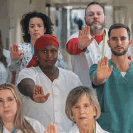
Actualitat i agenda
(ETAC)
Contacte
Hospital de Dia
Gramenet (HDA
Hospital de Di
i
Programa d’Aten
(PADI)
Transparència
Pla de Suport I
a
Servei de Reha
Canal ètic
Avís legal
Assistèn
ram
ebook
LinkedIn
Política de privacitat
Centre Mèdic P
Política de cookies