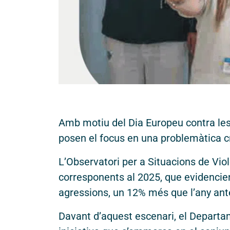
© 2026 - Fundació Vidal i Barraquer. Tots el
Amb motiu del Dia Europeu contra les 
posen el focus en una problemàtica cre
L’Observatori per a Situacions de Vi
corresponents al 2025, que evidencien
agressions, un 12% més que l’any ante
Davant d’aquest escenari, el Depart