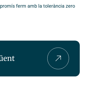
ompromís ferm amb la tolerància zero
güent