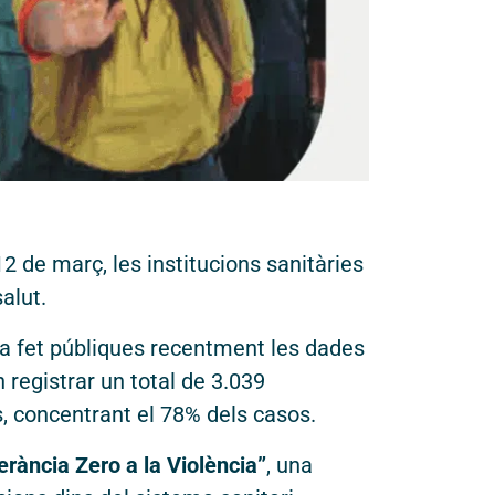
y i desenvolupament:
Button Technologies.
2 de març, les institucions sanitàries
alut.
ha fet públiques recentment les dades
 registrar un total de 3.039
s, concentrant el 78% dels casos.
erància Zero a la Violència”
, una