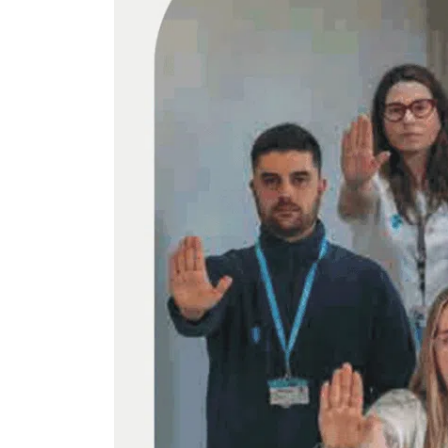
Som una institució creada l’any 1964 
dedicada a l’àmbit de la Salut i
específicament al de la Salut Mental.
Integrem l’assistència, la docència i l
recerca en la salut mental, amb una
mirada psicològica, social, biològica i
espiritual.
Instag
Fac