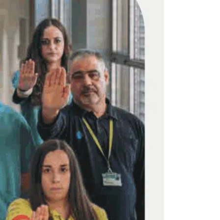
 d’Adolescents de Sta. Coloma de
 SC)
a d’Adolescents de Badalona (HDIJ BDN)
ció Domiciliaria Intensiva de Sant Andreu
ndividualitzat de Sant Andreu (PSI)
bilitació Comunitària de Sant Andreu (SRC)
cia privada
sicològic Barcelona (CMP Barcelona)