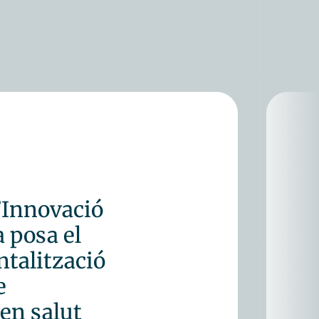
y i desenvolupament:
Button Technologies.
d’Innovació
a posa el
ntalització
e
en salut