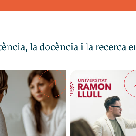
Menú
Assistèn
ència, la docència i la recerca 
La Fundació
Centre d’Atenci
Assistència Pública
Centre de Salu
Assistència Privada
Centre de Salu
Gramenet (CSM
Docència i formació
Equip Clínic d’I
Recerca
Equip Guia del
Participació
Equip de Tract