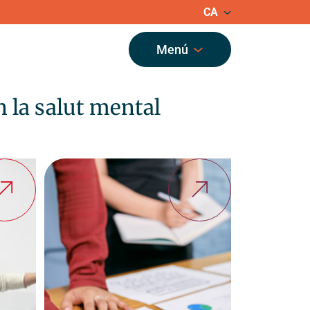
CA
Menú
cia pública
en la salut mental
ó i Seguiment Garbivent (CAS Garbivent)
t Mental d’Adults de Sant Andreu (CSMA)
t Mental Infantojuvenil de Santa Coloma de
IJ)
ntervenció a Domicili (ECID)
 Barcelonès Nord i Maresme
ament Assertiu Comunitari de Sant Andreu