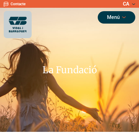
CA
Contacte
Menú
La Fundació