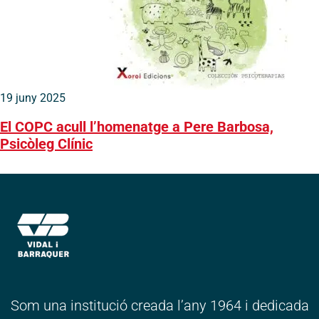
19 juny 2025
El COPC acull l’homenatge a Pere Barbosa,
Psicòleg Clínic
Som una institució creada l’any 1964 i dedicada