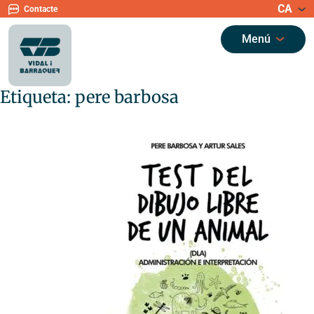
CA
Contacte
Menú
Etiqueta:
pere barbosa