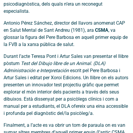
psicodiagnòstica, dels quals n’era un reconegut
especialista.
Antonio Pérez Sánchez, director del llavors anomenat CAP
en Salut Mental de Sant Andreu (1981), ara
CSMA
, va
glossar la figura del Pere Barbosa en aquell primer equip de
la FVB a la xarxa pública de salut.
Durant l’acte Teresa Pont i Artur Sales van presentar el llibre
pòstum
Test del Dibujo libre de un Animal. (DLA)
Administración e Interpretación
escrit pel Pere Barbosa i
Artur Sales i editat per Xoroi Edicions. Un llibre on els autors
presenten un innovador test projectiu gràfic que permet
explorar el món interior dels pacients a través dels seus
dibuixos. Està dissenyat per a psicòlegs clínics i com a
manual per a estudiants, el DLA ofereix una eina accessible
i profunda pel diagnòstic del/la psicòleg/a.
Finalment, a l’acte es va obrir un torn de paraula on es van
sumar altres membres d’aquell primer equip (l’antic CSMA