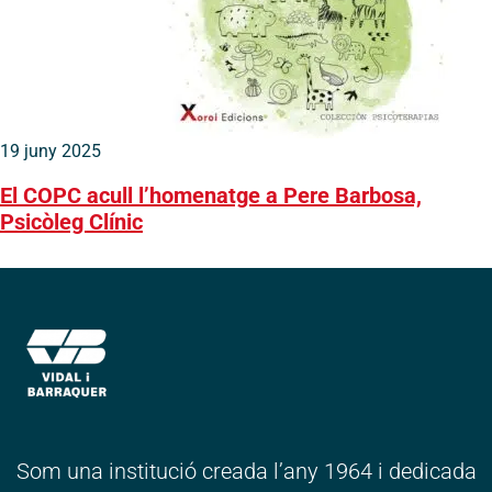
19 juny 2025
El COPC acull l’homenatge a Pere Barbosa,
Psicòleg Clínic
Som una institució creada l’any 1964 i dedicada