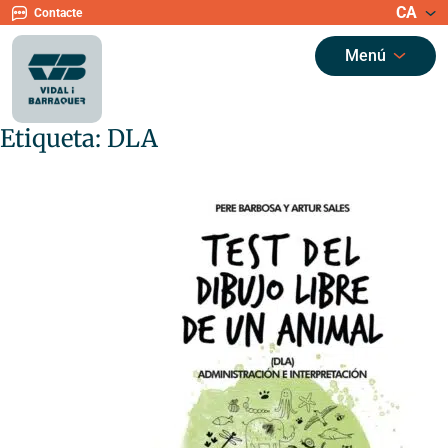
CA
Contacte
Menú
Etiqueta:
DLA