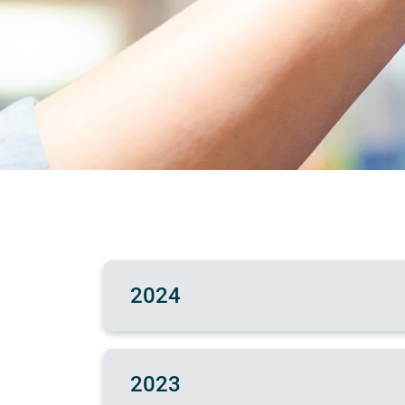
Som una institució creada l’any 1964 
dedicada a l’àmbit de la Salut i
específicament al de la Salut Mental.
Integrem l’assistència, la docència i l
recerca en la salut mental, amb una
mirada psicològica, social, biològica i
2024
espiritual.
Instag
Fac
2023