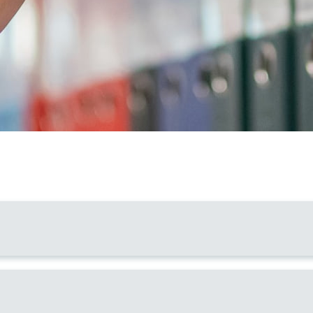
Actualitat i agenda
(ETAC)
Contacte
Hospital de Dia
Gramenet (HDA
Hospital de Di
i
Programa d’Aten
(PADI)
Transparència
Pla de Suport I
a
Servei de Reha
Canal ètic
Avís legal
Assistèn
ram
ebook
LinkedIn
Política de privacitat
Centre Mèdic P
Política de cookies