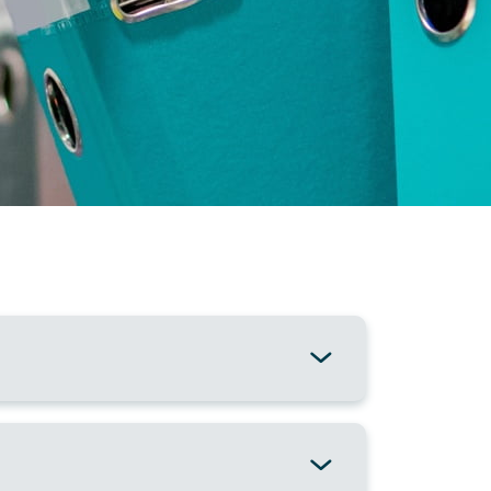
 d’Adolescents de Sta. Coloma de
 SC)
a d’Adolescents de Badalona (HDIJ BDN)
ció Domiciliaria Intensiva de Sant Andreu
ndividualitzat de Sant Andreu (PSI)
bilitació Comunitària de Sant Andreu (SRC)
cia privada
sicològic Barcelona (CMP Barcelona)