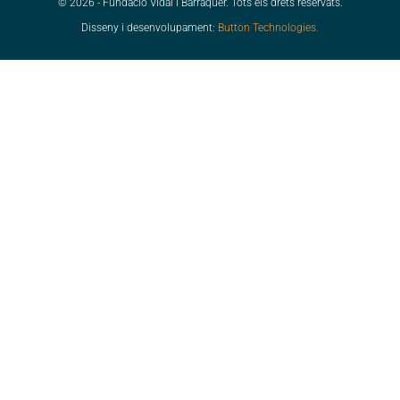
© 2026 - Fundació Vidal i Barraquer. Tots els drets reservats.
Disseny i desenvolupament:
Button Technologies.