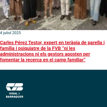
4 juliol 2025
Carles Pérez Testor, expert en teràpia de parella i
família i psiquiatre de la FVB “ni les
administracions ni els gestors aposten per
fomentar la recerca en el camp familiar”