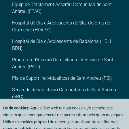
Equip de Tractament Assertiu Comunitari de Sant
Andreu (ETAC)
Hospital de Dia d’Adolescents de Sta. Coloma de
Gramenet (HDA SC)
Hospital de Dia d’Adolescents de Badalona (HDIJ
BDN)
Programa d’Atenció Domiciliaria Intensiva de Sant
Andreu (PADI)
Pla de Suport Individualitzat de Sant Andreu (PSI)
Servei de Rehabilitació Comunitària de Sant Andreu
(SRC)
Ús de cookies:
Aquest lloc web utilitza cookies i/o tecnologies
Assistència privada
similars que emmagatzemen i recuperen informació quan navegues.
Utilitzem cookies pròpies i de tercers per analitzar l'ús del lloc web i
Centre Mèdic Psicològic Barcelona (CMP
mostrar publicitat relacionada amb les seves preferències sobre la