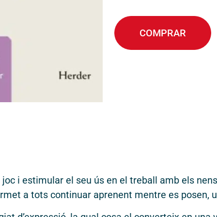
COMPRAR
s drets reservats.
Dissen
joc i estimular el seu ús en el treball amb els nen
ermet a tots continuar aprenent mentre es posen, un