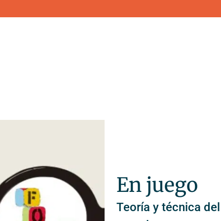
Menú
Assistèn
La Fundació
Centre d’Atenci
Assistència Pública
Centre de Salu
Assistència Privada
Centre de Salu
Gramenet (CSM
Docència i formació
Equip Clínic d’I
En juego
Recerca
Equip Guia del
Participació
Teoría y técnica del
Equip de Tract