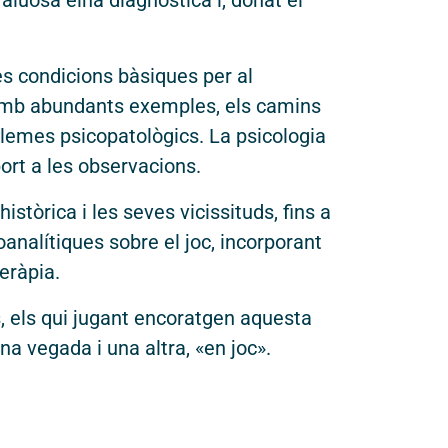
 valuosa eina diagnòstica i, donat el
 les condicions bàsiques per al
 amb abundants exemples, els camins
oblemes psicopatològics. La psicologia
ort a les observacions.
istòrica i les seves vicissituds, fins a
oanalítiques sobre el joc, incorporant
eràpia.
s, els qui jugant encoratgen aquesta
a vegada i una altra, «en joc».