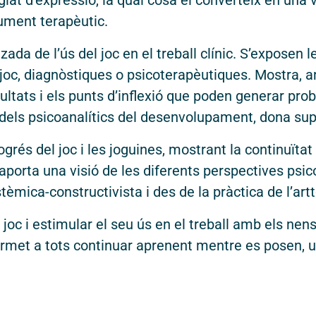
legiat d’expressió, la qual cosa el converteix en una
ument terapèutic.
tzada de l’ús del joc en el treball clínic. S’exposen
joc, diagnòstiques o psicoterapèutiques. Mostra,
cultats i els punts d’inflexió que poden generar pr
dels psicoanalítics del desenvolupament, dona sup
grés del joc i les joguines, mostrant la continuïtat h
aporta una visió de les diferents perspectives psic
èmica-constructivista i des de la pràctica de l’artt
joc i estimular el seu ús en el treball amb els nen
ermet a tots continuar aprenent mentre es posen, un