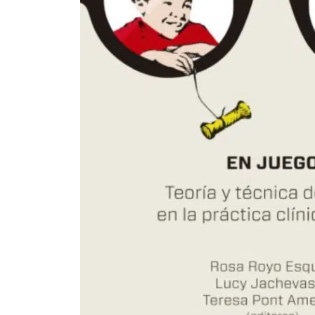
Som una institució creada l’any 1964 
dedicada a l’àmbit de la Salut i
específicament al de la Salut Mental.
Integrem l’assistència, la docència i l
recerca en la salut mental, amb una
mirada psicològica, social, biològica i
espiritual.
Instag
Fac