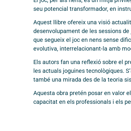
El joc, per als nens, és un mitjà privi
seu potencial transformador, en instr
Aquest llibre ofereix una visió actuali
desenvolupament de les sessions de 
que segueix el joc en nens sense difi
evolutiva, interrelacionant-la amb mo
Els autors fan una reflexió sobre el pro
les actuals joguines tecnològiques. S’
també una mirada des de la teoria sist
Aquesta obra pretén posar en valor el 
capacitat en els professionals i els p