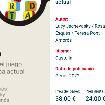
actual
Actualitat i agenda
(ETAC)
Contacte
Hospital de Dia
Autor:
Gramenet (HDA
Lucy Jachevasky / Rosa
Hospital de Di
Esqués / Teresa Pont
i
Amorós
Programa d’Aten
(PADI)
Idioma:
Transparència
Castellà
Pla de Suport I
a
Servei de Reha
Data de publicació:
Canal ètic
Gener 2022
Avís legal
Assistèn
ram
ebook
LinkedIn
Preu del paper:
Preu digital
Política de privacitat
38,00
€
24,00
Centre Mèdic P
Política de cookies