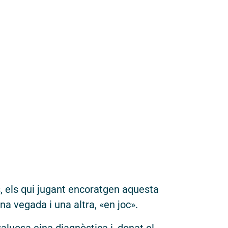
y i desenvolupament:
Button Technologies.
s, els qui jugant encoratgen aquesta
a vegada i una altra, «en joc».