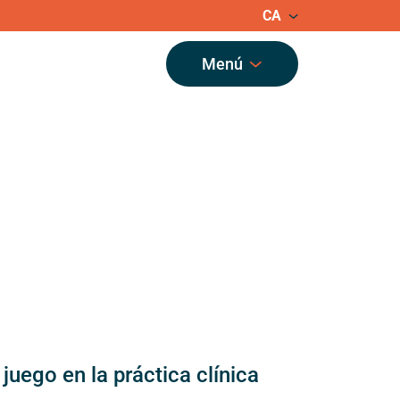
CA
Menú
cia pública
ó i Seguiment Garbivent (CAS Garbivent)
t Mental d’Adults de Sant Andreu (CSMA)
t Mental Infantojuvenil de Santa Coloma de
IJ)
ntervenció a Domicili (ECID)
 Barcelonès Nord i Maresme
 juego en la práctica clínica
ament Assertiu Comunitari de Sant Andreu