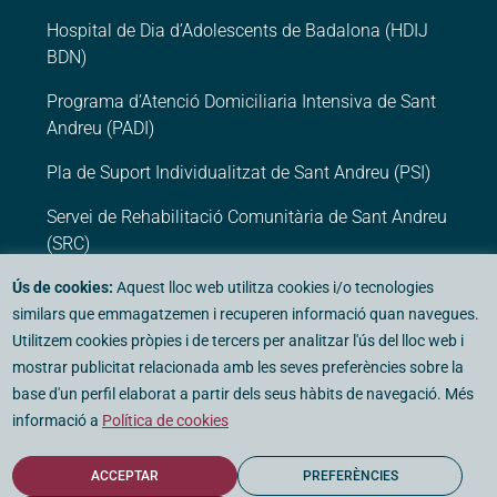
Hospital de Dia d’Adolescents de Badalona (HDIJ
BDN)
Programa d’Atenció Domiciliaria Intensiva de Sant
Andreu (PADI)
Pla de Suport Individualitzat de Sant Andreu (PSI)
Servei de Rehabilitació Comunitària de Sant Andreu
(SRC)
Ús de cookies:
Aquest lloc web utilitza cookies i/o tecnologies
Assistència privada
similars que emmagatzemen i recuperen informació quan navegues.
Utilitzem cookies pròpies i de tercers per analitzar l'ús del lloc web i
Centre Mèdic Psicològic Barcelona (CMP
mostrar publicitat relacionada amb les seves preferències sobre la
Barcelona)
base d'un perfil elaborat a partir dels seus hàbits de navegació. Més
informació a
Política de cookies
ACCEPTAR
PREFERÈNCIES
© 2026 - Fundació Vidal i Barraquer. Tots els drets reservats.