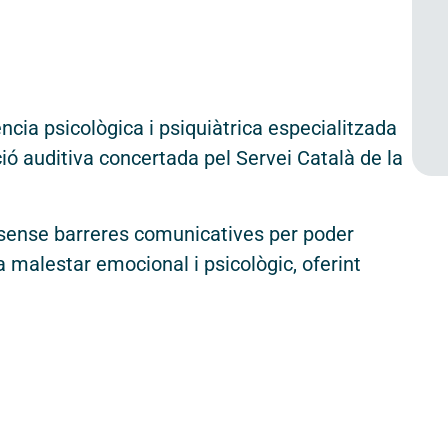
Actualitat i agenda
(ETAC)
Contacte
Hospital de Dia
Gramenet (HDA
ència psicològica i psiquiàtrica especialitzada
Hospital de Di
ó auditiva concertada pel Servei Català de la
i
Programa d’Aten
(PADI)
ai sense barreres comunicatives per poder
Transparència
Pla de Suport I
a
 malestar emocional i psicològic, oferint
Servei de Reha
Canal ètic
Avís legal
Assistèn
ram
ebook
LinkedIn
Política de privacitat
Centre Mèdic P
Política de cookies