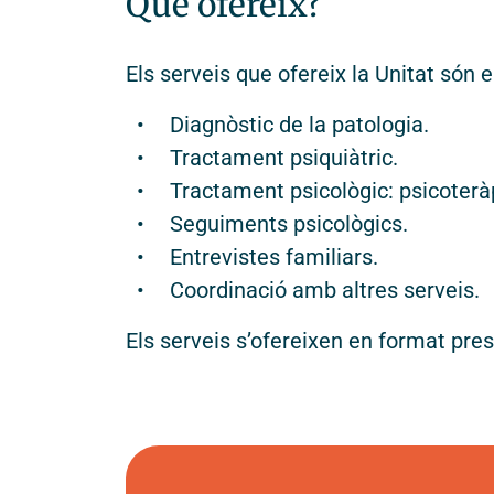
Què ofereix?
Els serveis que ofereix la Unitat són 
Diagnòstic de la patologia.
Tractament psiquiàtric.
Tractament psicològic: psicoteràp
© 2026 - Fundació Vidal i Barraquer. Tots el
Seguiments psicològics.
Entrevistes familiars.
Coordinació amb altres serveis.
Els serveis s’ofereixen en format prese