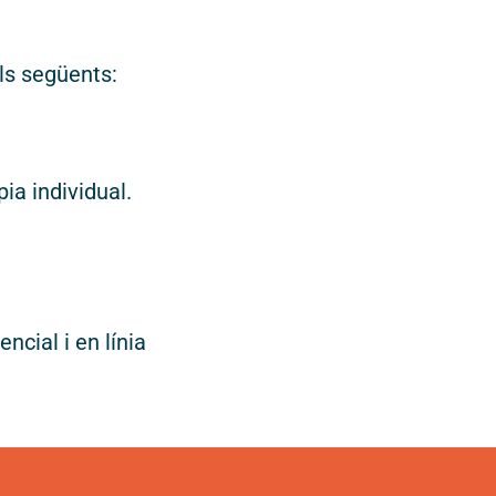
els següents:
ia individual.
s drets reservats.
Dissen
ncial i en línia