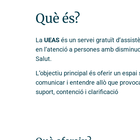
Què és?
La
UEAS
és un servei gratuït d’assist
en l’atenció a persones amb disminuci
Som una institució creada l’any 1964 
Salut.
dedicada a l’àmbit de la Salut i
específicament al de la Salut Mental.
L’objectiu principal és oferir un esp
Integrem l’assistència, la docència i l
comunicar i entendre allò que provoca
recerca en la salut mental, amb una
suport, contenció i clarificació
mirada psicològica, social, biològica i
espiritual.
Instag
Fac