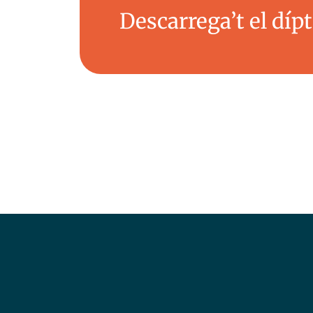
Descarrega’t el dípt