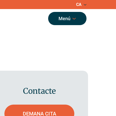
CA
Menú
cia pública
ó i Seguiment Garbivent (CAS Garbivent)
t Mental d’Adults de Sant Andreu (CSMA)
t Mental Infantojuvenil de Santa Coloma de
IJ)
Contacte
ntervenció a Domicili (ECID)
 Barcelonès Nord i Maresme
DEMANA CITA
ament Assertiu Comunitari de Sant Andreu